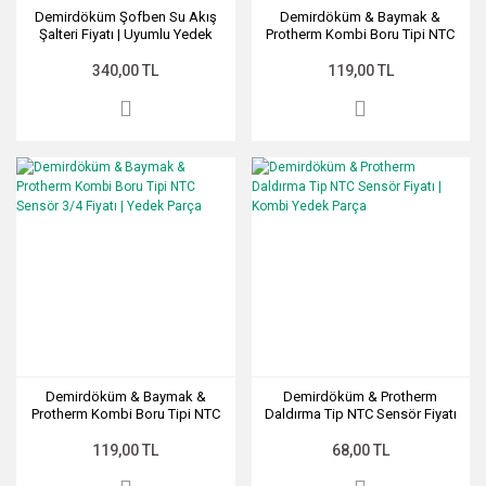
Demirdöküm Şofben Su Akış
Demirdöküm & Baymak &
Şalteri Fiyatı | Uyumlu Yedek
Protherm Kombi Boru Tipi NTC
Parça
Sensör 1/2 Fiyatı | Yedek
Parça(Kopya)
340,00 TL
119,00 TL
Demirdöküm & Baymak &
Demirdöküm & Protherm
Protherm Kombi Boru Tipi NTC
Daldırma Tip NTC Sensör Fiyatı
Sensör 3/4 Fiyatı | Yedek Parça
| Kombi Yedek Parça
119,00 TL
68,00 TL