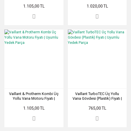
Pompası Yedek Parça(Kopya)
Pompası Yedek Parça
1.105,00 TL
1.020,00 TL
Vaillant & Protherm Kombi Üç
Vaillant TurboTEC Üç Yollu
Yollu Vana Motoru Fiyatı |
Vana Gövdesi (Plastik) Fiyatı |
Uyumlu Yedek Parça
Uyumlu Yedek Parça
1.105,00 TL
765,00 TL