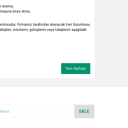
ni isteme,
kmasına itiraz etme,
umlusudur. Firmamız tarafından atanacak Veri Sorumlusu
ipleri, sorularını, görüşlerini veya taleplerini aşağıdaki
Tüm Sayfalar
EKLE