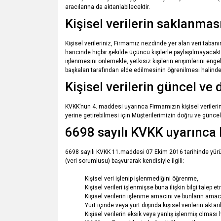
aracılarına da aktarılabilecektir.
Kişisel verilerin saklanma
Kişisel verileriniz, Firmamız nezdinde yer alan veri taba
haricinde hiçbir şekilde üçüncü kişilerle paylaşılmayacaktır
işlenmesini önlemekle, yetkisiz kişilerin erişimlerini engel
başkaları tarafından elde edilmesinin öğrenilmesi halinde 
Kişisel verilerin güncel ve
KVKK’nun 4. maddesi uyarınca Firmamızın kişisel veriler
yerine getirebilmesi için Müşterilerimizin doğru ve günc
6698 sayılı KVKK uyarınca k
6698 sayılı KVKK 11.maddesi 07 Ekim 2016 tarihinde yürürlü
(veri sorumlusu) başvurarak kendisiyle ilgili;
Kişisel veri işlenip işlenmediğini öğrenme,
Kişisel verileri işlenmişse buna ilişkin bilgi talep e
Kişisel verilerin işlenme amacını ve bunların amac
Yurt içinde veya yurt dışında kişisel verilerin aktarı
Kişisel verilerin eksik veya yanlış işlenmiş olması