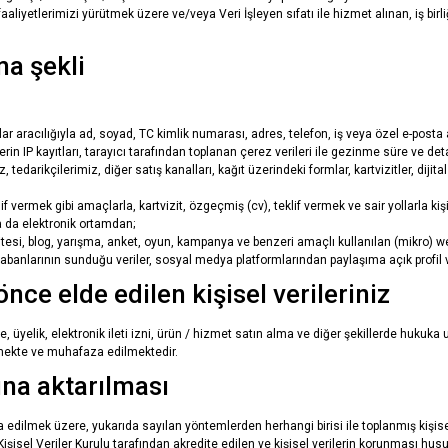
r, faaliyetlerimizi yürütmek üzere ve/veya Veri İşleyen sıfatı ile hizmet alınan, iş birl
ma şekli
aracılığıyla ad, soyad, TC kimlik numarası, adres, telefon, iş veya özel e-posta adres
lerin IP kayıtları, tarayıcı tarafından toplanan çerez verileri ile gezinme süre ve deta
edarikçilerimiz, diğer satış kanalları, kağıt üzerindeki formlar, kartvizitler, dijit
f vermek gibi amaçlarla, kartvizit, özgeçmiş (cv), teklif vermek ve sair yollarla kişi
a da elektronik ortamdan;
sitesi, blog, yarışma, anket, oyun, kampanya ve benzeri amaçlı kullanılan (mikro) w
abanlarının sunduğu veriler, sosyal medya platformlarından paylaşıma açık profil v
ce elde edilen kişisel verileriniz
 üyelik, elektronik ileti izni, ürün / hizmet satın alma ve diğer şekillerde hukuka u
mekte ve muhafaza edilmektedir.
şına aktarılması
a edilmek üzere, yukarıda sayılan yöntemlerden herhangi birisi ile toplanmış kişi
şisel Veriler Kurulu tarafından akredite edilen ve kişisel verilerin korunması h