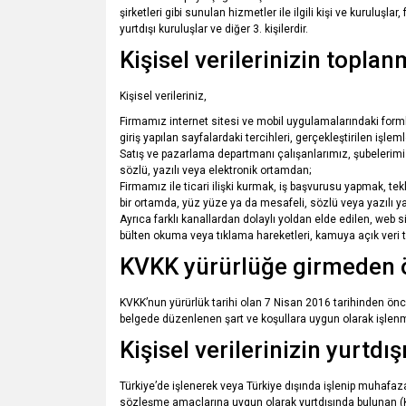
şirketleri gibi sunulan hizmetler ile ilgili kişi ve kuruluşla
yurtdışı kuruluşlar ve diğer 3. kişilerdir.
Kişisel verilerinizin toplan
Kişisel verileriniz,
Firmamız internet sitesi ve mobil uygulamalarındaki formlar 
giriş yapılan sayfalardaki tercihleri, gerçekleştirilen işlem
Satış ve pazarlama departmanı çalışanlarımız, şubelerimiz, t
sözlü, yazılı veya elektronik ortamdan;
Firmamız ile ticari ilişki kurmak, iş başvurusu yapmak, tekli
bir ortamda, yüz yüze ya da mesafeli, sözlü veya yazılı y
Ayrıca farklı kanallardan dolaylı yoldan elde edilen, web 
bülten okuma veya tıklama hareketleri, kamuya açık veri t
KVKK yürürlüğe girmeden ön
KVKK’nun yürürlük tarihi olan 7 Nisan 2016 tarihinden önce,
belgede düzenlenen şart ve koşullara uygun olarak işlen
Kişisel verilerinizin yurtdı
Türkiye’de işlenerek veya Türkiye dışında işlenip muhafaz
sözleşme amaçlarına uygun olarak yurtdışında bulunan (Ki