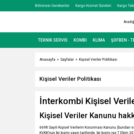
Bilinmesi Gerekenler
Kargo Hizmet Süreleri
Kargo Taki
TEKNİK SERVİS
KOMBİ
KLİMA
ŞOFBEN - 
Anasayfa
Sayfalar
Kişisel Veriler Politikası
Kişisel Veriler Politikası
İnterkombi K
işisel Veril
Kişisel Veriler Kanunu hak
6698 Sayılı Kişisel Verilerin Korunması Kanunu (bundan so
KVKK’nun bir kısmı yayın tarihinde, bir kısmı ise 7 Ekim 20