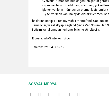
KVKK’nun 7. maddesinde öngörülen şartlar çerçeves
Kişisel verilerin düzeltilmesi, silinmesi, yok edilme
İşlenen verilerin münhasıran otomatik sistemler va
Kişisel verilerin kanuna aykırı olarak işlenmesi s
haklarına sahiptir. Erenköy Mah. Ethemefendi Cad. No:
Temsilcisi, yasal altyapı sağlandığında Veri Sorumluları Sic
iletişim kanallarından herhangi birisine yöneltebilir:
E.posta: info@interkombi.com
Telefon: 0216 459 59 19
SOSYAL MEDYA