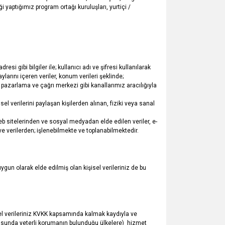
iği yaptığımız program ortağı kuruluşları, yurtiçi /
i gibi bilgiler ile; kullanıcı adı ve şifresi kullanılarak
ylarını içeren veriler, konum verileri şeklinde;
al pazarlama ve çağrı merkezi gibi kanallarımız aracılığıyla
sel verilerini paylaşan kişilerden alınan, fiziki veya sanal
eb sitelerinden ve sosyal medyadan elde edilen veriler, e-
e verilerden; işlenebilmekte ve toplanabilmektedir.
ygun olarak elde edilmiş olan kişisel verileriniz de bu
sel verileriniz KVKK kapsamında kalmak kaydıyla ve
ususunda yeterli korumanın bulunduğu ülkelere) hizmet