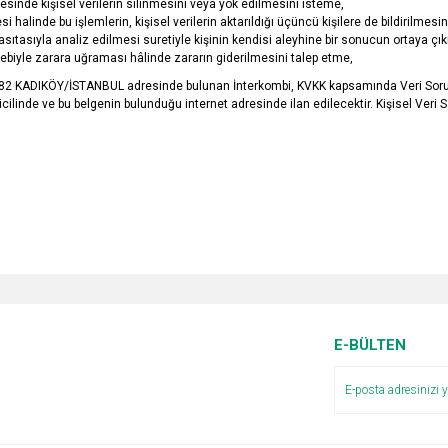
inde kişisel verilerin silinmesini veya yok edilmesini isteme,
si halinde bu işlemlerin, kişisel verilerin aktarıldığı üçüncü kişilere de bildirilmesi
sıtasıyla analiz edilmesi suretiyle kişinin kendisi aleyhine bir sonucun ortaya çı
ebebiyle zarara uğraması hâlinde zararın giderilmesini talep etme,
80-82 KADIKÖY/İSTANBUL adresinde bulunan İnterkombi, KVKK kapsamında Veri Sor
ilinde ve bu belgenin bulunduğu internet adresinde ilan edilecektir. Kişisel Veri Sah
E-BÜLTEN