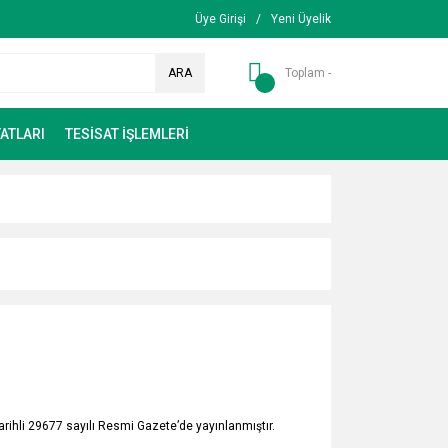
Üye Girişi
/
Yeni Üyelik
ARA
Toplam -
ATLARI
TESİSAT İŞLEMLERİ
arihli 29677 sayılı Resmi Gazete’de yayınlanmıştır.