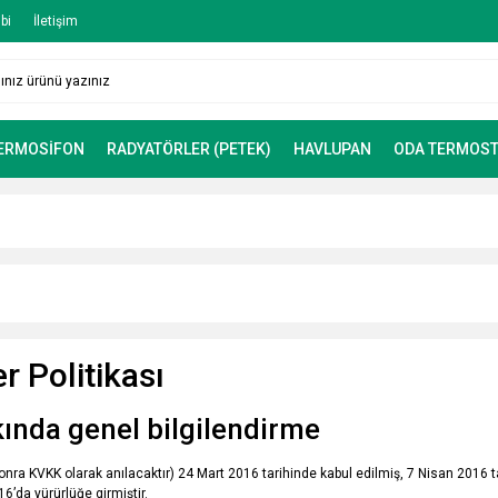
bi
İletişim
TERMOSİFON
RADYATÖRLER (PETEK)
HAVLUPAN
ODA TERMOST
er Politikası
kında genel bilgilendirme
nra KVKK olarak anılacaktır) 24 Mart 2016 tarihinde kabul edilmiş, 7 Nisan 2016 t
16’da yürürlüğe girmiştir.