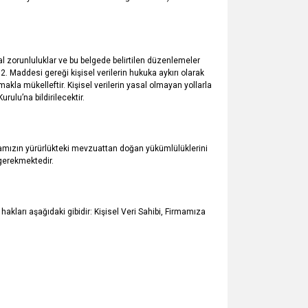
l zorunluluklar ve bu belgede belirtilen düzenlemeler
12. Maddesi gereği kişisel verilerin hukuka aykırı olarak
makla mükelleftir. Kişisel verilerin yasal olmayan yollarla
ulu’na bildirilecektir.
amızın yürürlükteki mevzuattan doğan yükümlülüklerini
gerekmektedir.
akları aşağıdaki gibidir: Kişisel Veri Sahibi, Firmamıza