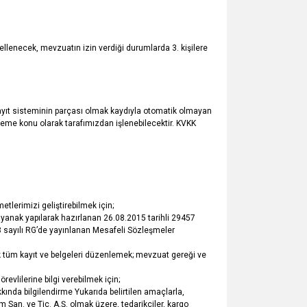
ellenecek, mevzuatın izin verdiği durumlarda 3. kişilere
 kayıt sisteminin parçası olmak kaydıyla otomatik olmayan
işleme konu olarak tarafımızdan işlenebilecektir. KVKK
tlerimizi geliştirebilmek için;
yanak yapılarak hazırlanan 26.08.2015 tarihli 29457
88 sayılı RG’de yayınlanan Mesafeli Sözleşmeler
 tüm kayıt ve belgeleri düzenlemek; mevzuat gereği ve
evlilerine bilgi verebilmek için;
akkında bilgilendirme Yukarıda belirtilen amaçlarla,
ım San. ve Tic. A.Ş. olmak üzere, tedarikçiler, kargo