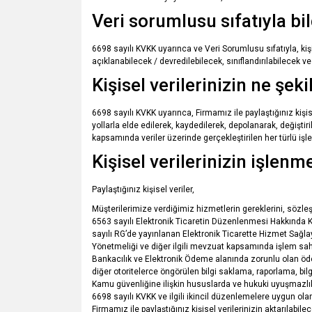
Veri sorumlusu sıfatıyla bi
6698 sayılı KVKK uyarınca ve Veri Sorumlusu sıfatıyla, ki
açıklanabilecek / devredilebilecek, sınıflandırılabilecek ve
Kişisel verilerinizin ne şek
6698 sayılı KVKK uyarınca, Firmamız ile paylaştığınız kiş
yollarla elde edilerek, kaydedilerek, depolanarak, değişti
kapsamında veriler üzerinde gerçekleştirilen her türlü işle
Kişisel verilerinizin işlen
Paylaştığınız kişisel veriler,
Müşterilerimize verdiğimiz hizmetlerin gereklerini, sözle
6563 sayılı Elektronik Ticaretin Düzenlenmesi Hakkında 
sayılı RG’de yayınlanan Elektronik Ticarette Hizmet Sağla
Yönetmeliği ve diğer ilgili mevzuat kapsamında işlem sahibin
Bankacılık ve Elektronik Ödeme alanında zorunlu olan öd
diğer otoritelerce öngörülen bilgi saklama, raporlama, bi
Kamu güvenliğine ilişkin hususlarda ve hukuki uyuşmazlıkl
6698 sayılı KVKK ve ilgili ikincil düzenlemelere uygun olar
Firmamız ile paylaştığınız kişisel verilerinizin aktarılabil