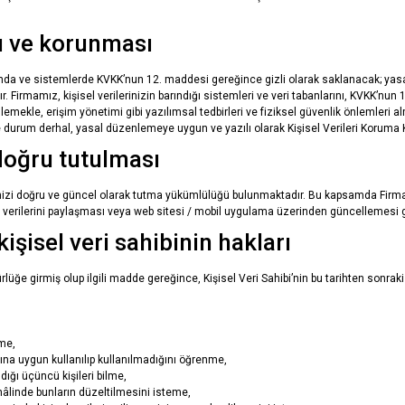
sı ve korunması
nında ve sistemlerde KVKK’nun 12. maddesi gereğince gizli olarak saklanacak; yasa
. Firmamız, kişisel verilerinizin barındığı sistemleri ve veri tabanlarını, KVKK’nun 
lemekle, erişim yönetimi gibi yazılımsal tedbirleri ve fiziksel güvenlik önlemleri al
durum derhal, yasal düzenlemeye uygun ve yazılı olarak Kişisel Verileri Koruma Kur
 doğru tutulması
inizi doğru ve güncel olarak tutma yükümlülüğü bulunmaktadır. Bu kapsamda Firm
el verilerini paylaşması veya web sitesi / mobil uygulama üzerinden güncellemesi 
işisel veri sahibinin hakları
ğe girmiş olup ilgili madde gereğince, Kişisel Veri Sahibi’nin bu tarihten sonraki h
tme,
ına uygun kullanılıp kullanılmadığını öğrenme,
ldığı üçüncü kişileri bilme,
 hâlinde bunların düzeltilmesini isteme,