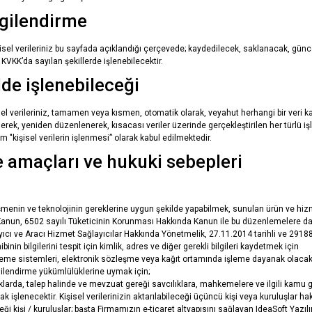
lgilendirme
şisel verileriniz bu sayfada açıklandığı çerçevede; kaydedilecek, saklanacak, günc
 KVKK’da sayılan şekillerde işlenebilecektir.
ilde işlenebileceği
isel verileriniz, tamamen veya kısmen, otomatik olarak, veyahut herhangi bir veri
rilerek, yeniden düzenlenerek, kısacası veriler üzerinde gerçekleştirilen her türlü 
m "kişisel verilerin işlenmesi” olarak kabul edilmektedir.
me amaçları ve hukuki sebepleri
şmenin ve teknolojinin gereklerine uygun şekilde yapabilmek, sunulan ürün ve hizme
Kanun, 6502 sayılı Tüketicinin Korunması Hakkında Kanun ile bu düzenlemelere da
yıcı ve Aracı Hizmet Sağlayıcılar Hakkında Yönetmelik, 27.11.2014 tarihli ve 291
in bilgilerini tespit için kimlik, adres ve diğer gerekli bilgileri kaydetmek için
eme sistemleri, elektronik sözleşme veya kağıt ortamında işleme dayanak olacak
lgilendirme yükümlülüklerine uymak için;
arda, talep halinde ve mevzuat gereği savcılıklara, mahkemelere ve ilgili kamu gör
ak işlenecektir. Kişisel verilerinizin aktarılabileceği üçüncü kişi veya kuruluşlar h
eceği kişi / kuruluşlar; başta Firmamızın e-ticaret altyapısını sağlayan IdeaSoft Yazıl