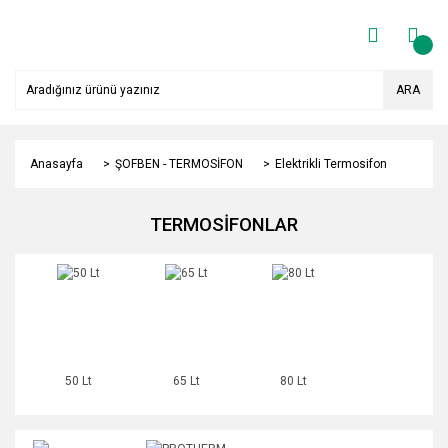
ARA
Anasayfa
ŞOFBEN - TERMOSİFON
Elektrikli Termosifon
TERMOSİFONLAR
50 Lt
65 Lt
80 Lt