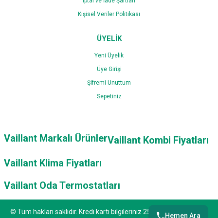
İptal ve İade Şartları
Kişisel Veriler Politikası
ÜYELİK
Yeni Üyelik
Üye Girişi
Şifremi Unuttum
Sepetiniz
Vaillant Markalı Ürünler
Vaillant Kombi Fiyatları
Vaillant Klima Fiyatları
Vaillant Oda Termostatları
© Tüm hakları saklıdır. Kredi kartı bilgileriniz 256bit SSL sertifikası
Hemen Ara