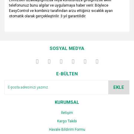
Evinizden uzaklaştığınızda veya konutunuza girdiğinizde akıllı
telefonunuz bunu algılar ve uygulamaya haber verir. Böylece
EasyControl ve kombiniz tarafından arzu ettiğiniz sıcaklık ayarı
otomatik olarak gerçekleştirilir. 3 yıl garantilidir.
Bu ürünün fiyat bilgisi, resim, ürün açıklamalarında ve diğer
konularda yetersiz gördüğünüz noktaları öneri formunu
Bu ürüne ilk yorumu siz yapın!
kullanarak tarafımıza iletebilirsiniz.
SOSYAL MEDYA
Görüş ve önerileriniz için teşekkür ederiz.
Yorum Yaz
Ürün resmi kalitesiz, bozuk veya görüntülenemiyor.
E-BÜLTEN
Ürün açıklamasında eksik bilgiler bulunuyor.
Ürün bilgilerinde hatalar bulunuyor.
EKLE
Ürün fiyatı diğer sitelerden daha pahalı.
Bu ürüne benzer farklı alternatifler olmalı.
KURUMSAL
İletişim
Kargo Takibi
Havale Bildirim Formu