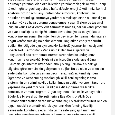
artırmaya yardımcı olan özelliklerden yararlanmak çok kolaydır. Enerji
tüketim göstergesi sayesinde haftalık/aylık enerji tüketiminizi kontrol
edebilirsiniz. Bosch EasyControl oda termostatı, konforunuzu
artırırken verimliliği artırmaya yardımcı olmak için cihaz su sıcaklığını
azaltan yük ve hava durumu dengelemesi yapar. Sizlere de tasarruf
ipuçları verir. EasyControl oda termostat modeli, her biri kendi program
ve ayar sıcaklığına sahip 20 ısıtma devresine (ya da odaya) kadar
kontrol imkanı sunar. Bu, istenilen bölgeyi istenilen zaman da ısıtarak
doğru konfor sıcaklığına sahip olmanızı sağlarken enerji tasarrufu
sağlar. Her bölgede ayrı ayrı sıcaklık kontrolü yapmak için opsiyonel
Bosch Akıllı Termostatik Vanasının kullanılması gereklidir.
EasyControl oda termostatı internet üzerinden bulunduğunuz
konumun hava sıcaklığı bilgisini alır. İstedğiniz oda sıcaklığına
ulaşmak için internet üzerinden almış olduğu dış hava sıcaklığı
bilgisine göre kombinizin çalışmasını sağlar. Bu da sizin ve ailenizin
evde daha konforlu bir zaman geçirmenizi sağlar. Kendiliğinden
Öğrenme ve Geo-fencing modları gibi akıllı fonksiyonlar, ısıtma
sisteminin en verimli şekilde kullanılmasını sağlar ve enerji tasarrufu
yapılmasına yardımcı olur. Özelliğin aktifleştirilmesiyle birlikte
kombinizin zaman programı 7 gün boyunca takip edilir ve kaydedilir.
Böylelikle bireysel günlük rutinleriniz EasyControl Akıllı Oda
Kumandanız tarafından tanınır ve buna bağlı olarak konforunuz için en
uygun sıcaklık otomatik olarak ayarlanır. Geo-fencing özelliği
sayesinde, konutunuz etrafında bir mesafe yarıçapı tanımlanır.