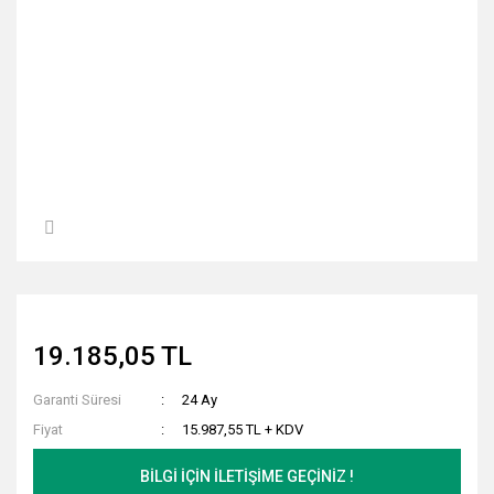
19.185,05 TL
Garanti Süresi
24 Ay
Fiyat
15.987,55 TL + KDV
BİLGİ İÇİN İLETİŞİME GEÇİNİZ !