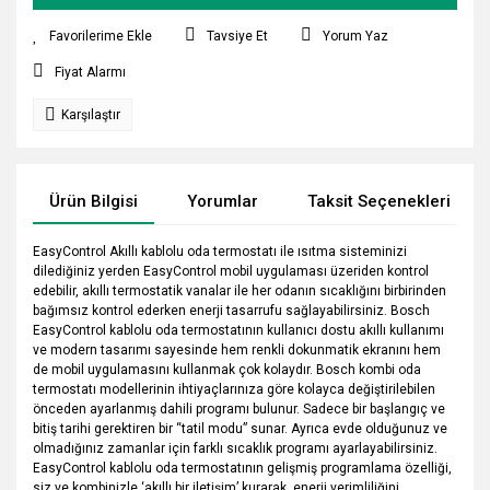
Tavsiye Et
Yorum Yaz
Fiyat Alarmı
Karşılaştır
Ürün Bilgisi
Yorumlar
Taksit Seçenekleri
EasyControl Akıllı kablolu oda termostatı ile ısıtma sisteminizi
dilediğiniz yerden EasyControl mobil uygulaması üzeriden kontrol
edebilir, akıllı termostatik vanalar ile her odanın sıcaklığını birbirinden
bağımsız kontrol ederken enerji tasarrufu sağlayabilirsiniz. Bosch
EasyControl kablolu oda termostatının kullanıcı dostu akıllı kullanımı
ve modern tasarımı sayesinde hem renkli dokunmatik ekranını hem
de mobil uygulamasını kullanmak çok kolaydır. Bosch kombi oda
termostatı modellerinin ihtiyaçlarınıza göre kolayca değiştirilebilen
önceden ayarlanmış dahili programı bulunur. Sadece bir başlangıç ve
bitiş tarihi gerektiren bir “tatil modu” sunar. Ayrıca evde olduğunuz ve
olmadığınız zamanlar için farklı sıcaklık programı ayarlayabilirsiniz.
EasyControl kablolu oda termostatının gelişmiş programlama özelliği,
siz ve kombinizle ‘akıllı bir iletişim’ kurarak, enerji verimliliğini