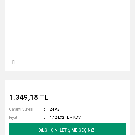
1.349,18 TL
Garanti Süresi
24 Ay
Fiyat
1.124,32 TL + KDV
BİLGİ İÇİN İLETİŞİME GEÇİNİZ !