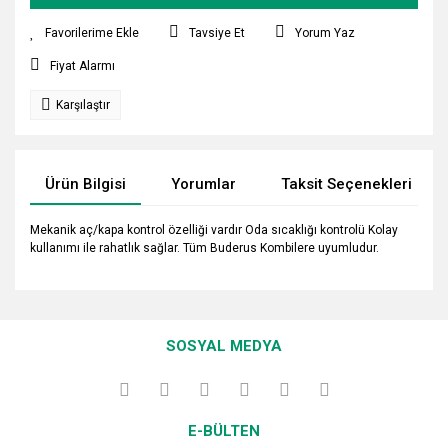
Tavsiye Et
Yorum Yaz
Fiyat Alarmı
Karşılaştır
Ürün Bilgisi
Yorumlar
Taksit Seçenekleri
Mekanik aç/kapa kontrol özelliği vardır Oda sıcaklığı kontrolü Kolay
kullanımı ile rahatlık sağlar. Tüm Buderus Kombilere uyumludur.
Bu ürünün fiyat bilgisi, resim, ürün açıklamalarında ve diğer
konularda yetersiz gördüğünüz noktaları öneri formunu
Bu ürüne ilk yorumu siz yapın!
kullanarak tarafımıza iletebilirsiniz.
SOSYAL MEDYA
Görüş ve önerileriniz için teşekkür ederiz.
Yorum Yaz
Ürün resmi kalitesiz, bozuk veya görüntülenemiyor.
E-BÜLTEN
Ürün açıklamasında eksik bilgiler bulunuyor.