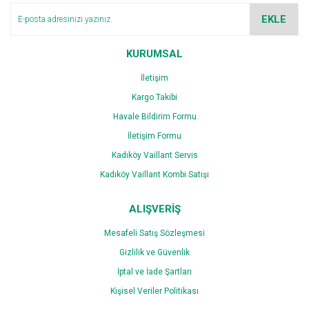
Ürün bilgilerinde hatalar bulunuyor.
EKLE
Ürün fiyatı diğer sitelerden daha pahalı.
Bu ürüne benzer farklı alternatifler olmalı.
KURUMSAL
İletişim
Kargo Takibi
Havale Bildirim Formu
İletişim Formu
Gönder
Kadıköy Vaillant Servis
Kadıköy Vaillant Kombi Satışı
ALIŞVERİŞ
Mesafeli Satış Sözleşmesi
Gizlilik ve Güvenlik
İptal ve İade Şartları
Kişisel Veriler Politikası