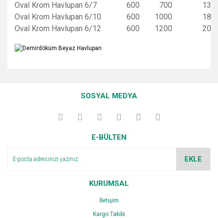
Oval Krom Havlupan 6/7
600
700
13
Oval Krom Havlupan 6/10
600
1000
18
Oval Krom Havlupan 6/12
600
1200
20
Bu ürünün fiyat bilgisi, resim, ürün açıklamalarında ve diğer
konularda yetersiz gördüğünüz noktaları öneri formunu
Bu ürüne ilk yorumu siz yapın!
kullanarak tarafımıza iletebilirsiniz.
SOSYAL MEDYA
Görüş ve önerileriniz için teşekkür ederiz.
Yorum Yaz
Ürün resmi kalitesiz, bozuk veya görüntülenemiyor.
E-BÜLTEN
Ürün açıklamasında eksik bilgiler bulunuyor.
Ürün bilgilerinde hatalar bulunuyor.
EKLE
Ürün fiyatı diğer sitelerden daha pahalı.
Bu ürüne benzer farklı alternatifler olmalı.
KURUMSAL
İletişim
Kargo Takibi