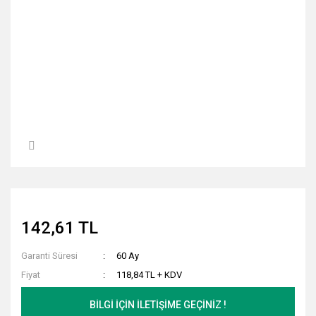
142,61 TL
Garanti Süresi
60 Ay
Fiyat
118,84 TL + KDV
BİLGİ İÇİN İLETİŞİME GEÇİNİZ !