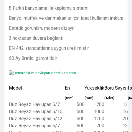
8 Farklı banyolama ile kaplama sistemi
Banyo, mutfak ve dar mekanlar için ideal kullanım imkanı
Estetik görünüm, modern dizayn
3 noktadan duvara bağlantı
EN 442 standartlarına uygun üretilmiştir
60 Ay üretici garantilidir
Model
En
Yükseklik
Boru Sayısı
Is
(mm)
(mm)
(Adet)
(K
Düz Beyaz Havlupan 5/7
500
700
13
Düz Beyaz Havlupan 5/10
500
1000
16
Düz Beyaz Havlupan 5/12
500
1200
20
Düz Beyaz Havlupan 6/7
600
700
13