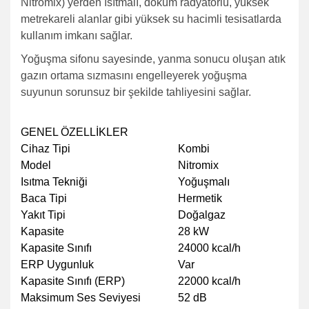
Nitromix) yerden ısıtmalı, döküm radyatörlü, yüksek
metrekareli alanlar gibi yüksek su hacimli tesisatlarda
kullanım imkanı sağlar.
Yoğuşma sifonu sayesinde, yanma sonucu oluşan atık
gazın ortama sızmasını engelleyerek yoğuşma
suyunun sorunsuz bir şekilde tahliyesini sağlar.
GENEL ÖZELLİKLER
Cihaz Tipi
Kombi
Model
Nitromix
Isıtma Tekniği
Yoğuşmalı
Baca Tipi
Hermetik
Yakıt Tipi
Doğalgaz
Kapasite
28 kW
Kapasite Sınıfı
24000 kcal/h
ERP Uygunluk
Var
Kapasite Sınıfı (ERP)
22000 kcal/h
Maksimum Ses Seviyesi
52 dB