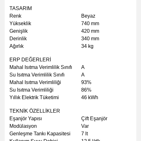
TASARIM
Renk
Beyaz
Yükseklik
740 mm
Genişlik
420 mm
Derinlik
340 mm
Ağırlık
34 kg
ERP DEĞERLERİ
Mahal Isıtma Verimlilik Sınıfı
A
Su Isıtma Verimlilik Sınıfı
A
Mahal Isıtma Verimliliği
93%
Su Isıtma Verimliliği
86%
Yıllık Elektrik Tüketimi
46 kWh
TEKNİK ÖZELLİKLER
Eşanjör Yapısı
Çift Eşanjör
Modülasyon
Var
Genleşme Tankı Kapasitesi
7 lt