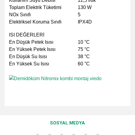
Kullanım Suyu Debisi
12,5 l/dk
Toplam Elektrik Tüketimi
130 W
NOx Sınıfı
5
Elektriksel Koruma Sınıfı
IPX4D
ISI DEĞERLERİ
En Düşük Petek Isısı
10 °C
En Yüksek Petek Isısı
75 °C
En Düşük Su Isısı
38 °C
En Yüksek Su Isısı
60 °C
Bu ürünün fiyat bilgisi, resim, ürün açıklamalarında ve diğer
konularda yetersiz gördüğünüz noktaları öneri formunu
Bu ürüne ilk yorumu siz yapın!
kullanarak tarafımıza iletebilirsiniz.
SOSYAL MEDYA
Görüş ve önerileriniz için teşekkür ederiz.