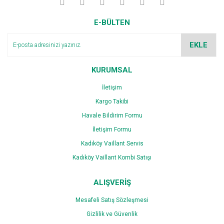
Yorum Yaz
Ürün resmi kalitesiz, bozuk veya görüntülenemiyor.
E-BÜLTEN
Ürün açıklamasında eksik bilgiler bulunuyor.
Ürün bilgilerinde hatalar bulunuyor.
EKLE
Ürün fiyatı diğer sitelerden daha pahalı.
Bu ürüne benzer farklı alternatifler olmalı.
KURUMSAL
İletişim
Kargo Takibi
Havale Bildirim Formu
İletişim Formu
Gönder
Kadıköy Vaillant Servis
Kadıköy Vaillant Kombi Satışı
ALIŞVERİŞ
Mesafeli Satış Sözleşmesi
Gizlilik ve Güvenlik