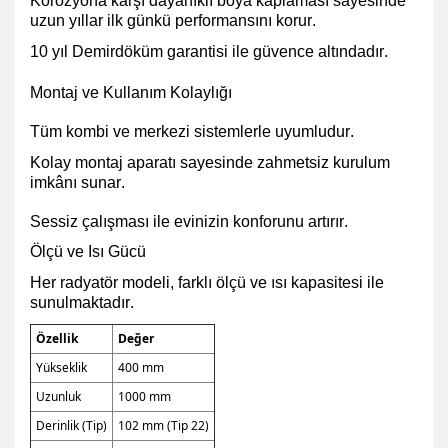
Korozyona karşı dayanıklı boya kaplaması
sayesinde
uzun yıllar ilk günkü performansını korur.
10 yıl Demirdöküm garantisi ile güvence altındadır.
Montaj ve Kullanım Kolaylığı
Tüm kombi ve merkezi sistemlerle uyumludur.
Kolay montaj aparatı sayesinde zahmetsiz kurulum
imkânı sunar.
Sessiz çalışması ile evinizin konforunu artırır.
Ölçü ve Isı Gücü
Her radyatör modeli, farklı ölçü ve ısı kapasitesi ile
sunulmaktadır.
Özellik
Değer
Yükseklik
400 mm
Uzunluk
1000 mm
Derinlik (Tip)
102 mm (Tip 22)