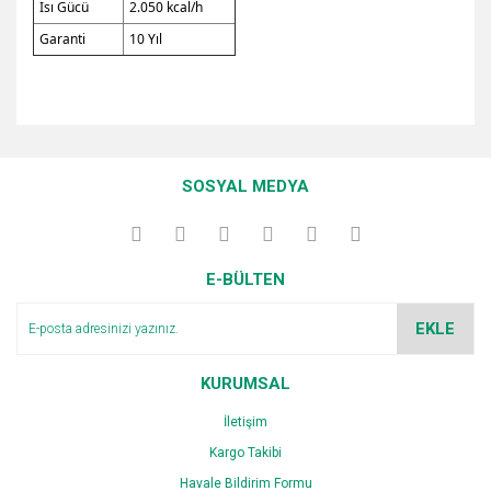
Isı Gücü
2.050 kcal/h
Garanti
10 Yıl
Bu ürünün fiyat bilgisi, resim, ürün açıklamalarında ve diğer
konularda yetersiz gördüğünüz noktaları öneri formunu
Bu ürüne ilk yorumu siz yapın!
kullanarak tarafımıza iletebilirsiniz.
SOSYAL MEDYA
Görüş ve önerileriniz için teşekkür ederiz.
Yorum Yaz
Ürün resmi kalitesiz, bozuk veya görüntülenemiyor.
E-BÜLTEN
Ürün açıklamasında eksik bilgiler bulunuyor.
Ürün bilgilerinde hatalar bulunuyor.
EKLE
Ürün fiyatı diğer sitelerden daha pahalı.
Bu ürüne benzer farklı alternatifler olmalı.
KURUMSAL
İletişim
Kargo Takibi
Havale Bildirim Formu