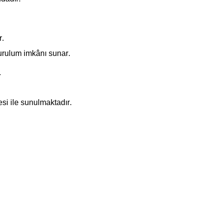
r.
urulum imkânı sunar.
.
esi ile sunulmaktadır.