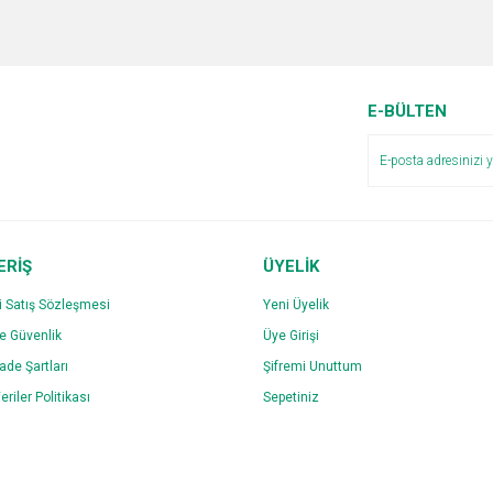
e diğer konularda yetersiz gördüğünüz noktaları öneri formunu kullanarak tarafımı
Bu ürüne ilk yorumu siz yapın!
r.
Yorum Yaz
E-BÜLTEN
ERİŞ
ÜYELİK
i Satış Sözleşmesi
Yeni Üyelik
ve Güvenlik
Üye Girişi
Gönder
İade Şartları
Şifremi Unuttum
eriler Politikası
Sepetiniz