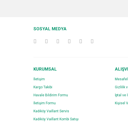
Bu ürünün fiyat bilgisi, resim, ürün açıklamalarında v
Görüş ve önerileriniz için teşekkür ederiz.
Ürün resmi kalitesiz, bozuk veya görüntülenemiyo
SOSYAL MEDYA
Ürün açıklamasında eksik bilgiler bulunuyor.
Ürün bilgilerinde hatalar bulunuyor.
Ürün fiyatı diğer sitelerden daha pahalı.
Bu ürüne benzer farklı alternatifler olmalı.
KURUMSAL
ALIŞV
İletişim
Mesafel
Kargo Takibi
Gizlilik 
Havale Bildirim Formu
İptal ve 
İletişim Formu
Kişisel V
Kadıköy Vaillant Servis
Kadıköy Vaillant Kombi Satışı