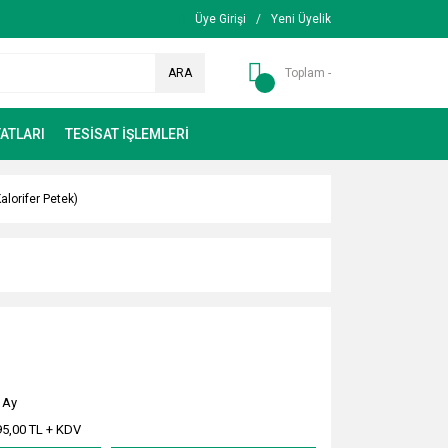
Üye Girişi
/
Yeni Üyelik
ARA
Toplam -
ATLARI
TESİSAT İŞLEMLERİ
lorifer Petek)
 Ay
95,00 TL + KDV