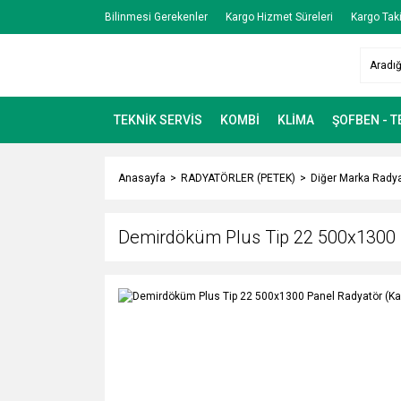
Bilinmesi Gerekenler
Kargo Hizmet Süreleri
Kargo Taki
TEKNİK SERVİS
KOMBİ
KLİMA
ŞOFBEN - 
Anasayfa
RADYATÖRLER (PETEK)
Diğer Marka Radya
Demirdöküm Plus Tip 22 500x1300 P