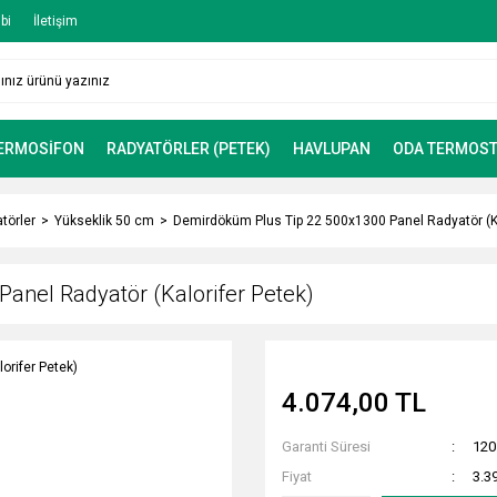
bi
İletişim
TERMOSİFON
RADYATÖRLER (PETEK)
HAVLUPAN
ODA TERMOST
törler
Yükseklik 50 cm
Demirdöküm Plus Tip 22 500x1300 Panel Radyatör (Ka
anel Radyatör (Kalorifer Petek)
4.074,00 TL
Garanti Süresi
120
Fiyat
3.3