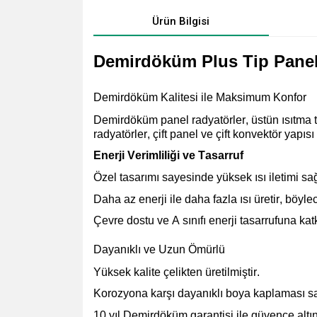
Ürün Bilgisi
Demirdöküm Plus Tip Panel 
Demirdöküm Kalitesi ile Maksimum Konfor
Demirdöküm panel radyatörler, üstün ısıtma t
radyatörler, çift panel ve çift konvektör yapısı
Enerji Verimliliği ve Tasarruf
Özel tasarımı sayesinde yüksek ısı iletimi
sağ
Daha az enerji ile daha fazla ısı üretir, böyl
Çevre dostu ve A sınıfı enerji tasarrufuna
katk
Dayanıklı ve Uzun Ömürlü
Yüksek kalite çelikten üretilmiştir.
Korozyona karşı dayanıklı boya kaplaması
sa
10 yıl Demirdöküm garantisi ile güvence altın