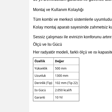
Montaj ve Kullanım Kolaylığı
Tüm kombi ve merkezi sistemlerle uyumludu
Kolay montaj aparatı sayesinde zahmetsiz k
Sessiz çalışması ile evinizin konforunu artırır
Ölçü ve Isı Gücü
Her radyatör modeli, farklı ölçü ve ısı kapasit
Özellik
Değer
Yükseklik
500 mm
Uzunluk
1300 mm
Derinlik (Tip)
102 mm (Tip 22)
Isı Gücü
2.050 kcal/h
Garanti
10 Yıl