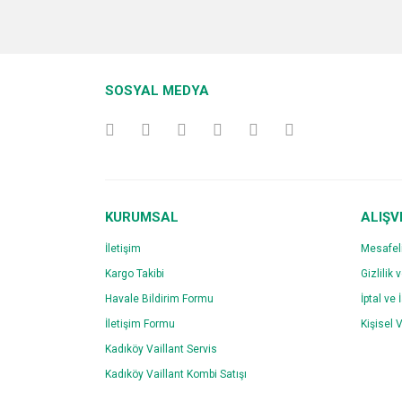
Bu ürünün fiyat bilgisi, resim, ürün açıklamalarında v
Görüş ve önerileriniz için teşekkür ederiz.
Ürün resmi kalitesiz, bozuk veya görüntülenemiyo
SOSYAL MEDYA
Ürün açıklamasında eksik bilgiler bulunuyor.
Ürün bilgilerinde hatalar bulunuyor.
Ürün fiyatı diğer sitelerden daha pahalı.
Bu ürüne benzer farklı alternatifler olmalı.
KURUMSAL
ALIŞV
İletişim
Mesafel
Kargo Takibi
Gizlilik 
Havale Bildirim Formu
İptal ve 
İletişim Formu
Kişisel V
Kadıköy Vaillant Servis
Kadıköy Vaillant Kombi Satışı