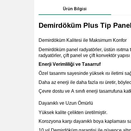
Ürün Bilgisi
Demirdöküm Plus Tip Panel 
Demirdöküm Kalitesi ile Maksimum Konfor
Demirdöküm panel radyatörler, üstün ısıtma t
radyatörler, çift panel ve çift konvektör yapısı
Enerji Verimliliği ve Tasarruf
Özel tasarımı sayesinde yüksek ısı iletimi
sağ
Daha az enerji ile daha fazla ısı üretir, böyl
Çevre dostu ve A sınıfı enerji tasarrufuna
katk
Dayanıklı ve Uzun Ömürlü
Yüksek kalite çelikten üretilmiştir.
Korozyona karşı dayanıklı boya kaplaması
sa
10 yıl Demirdöküm garantisi ile güvence altın