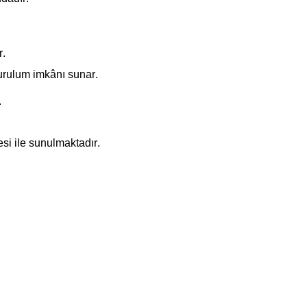
r.
urulum imkânı sunar.
.
esi ile sunulmaktadır.