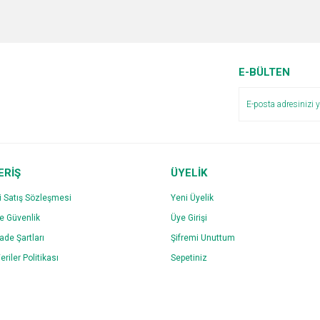
e diğer konularda yetersiz gördüğünüz noktaları öneri formunu kullanarak tarafımı
Bu ürüne ilk yorumu siz yapın!
r.
Yorum Yaz
E-BÜLTEN
ERİŞ
ÜYELİK
i Satış Sözleşmesi
Yeni Üyelik
ve Güvenlik
Üye Girişi
Gönder
İade Şartları
Şifremi Unuttum
eriler Politikası
Sepetiniz