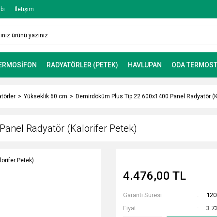
bi
İletişim
TERMOSİFON
RADYATÖRLER (PETEK)
HAVLUPAN
ODA TERMOST
törler
Yükseklik 60 cm
Demirdöküm Plus Tip 22 600x1400 Panel Radyatör (Ka
anel Radyatör (Kalorifer Petek)
4.476,00 TL
Garanti Süresi
120
Fiyat
3.7