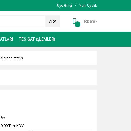
Üye Girişi
/
Yeni Üyelik
ARA
Toplam -
ATLARI
TESİSAT İŞLEMLERİ
lorifer Petek)
 Ay
30,00 TL + KDV