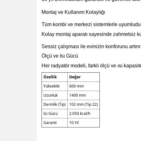
Montaj ve Kullanım Kolaylığı
Tüm kombi ve merkezi sistemlerle uyumludu
Kolay montaj aparatı sayesinde zahmetsiz k
Sessiz çalışması ile evinizin konforunu artırır
Ölçü ve Isı Gücü
Her radyatör modeli, farklı ölçü ve ısı kapasit
Özellik
Değer
Yükseklik
600 mm
Uzunluk
1400 mm
Derinlik (Tip)
102 mm (Tip 22)
Isı Gücü
2.050 kcal/h
Garanti
10 Yıl