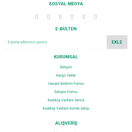
kullanarak tarafımıza iletebilirsiniz.
SOSYAL MEDYA
Görüş ve önerileriniz için teşekkür ederiz.
Yorum Yaz
Ürün resmi kalitesiz, bozuk veya görüntülenemiyor.
E-BÜLTEN
Ürün açıklamasında eksik bilgiler bulunuyor.
Ürün bilgilerinde hatalar bulunuyor.
EKLE
Ürün fiyatı diğer sitelerden daha pahalı.
Bu ürüne benzer farklı alternatifler olmalı.
KURUMSAL
İletişim
Kargo Takibi
Havale Bildirim Formu
İletişim Formu
Gönder
Kadıköy Vaillant Servis
Kadıköy Vaillant Kombi Satışı
ALIŞVERİŞ