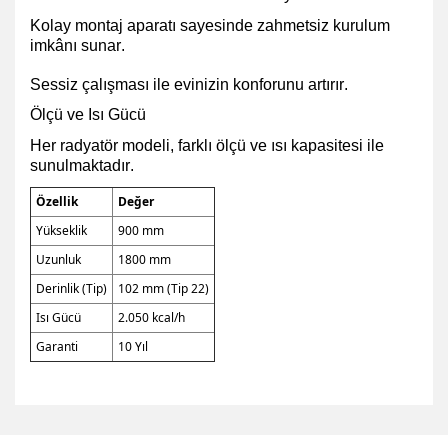
Kolay montaj aparatı sayesinde zahmetsiz kurulum
imkânı sunar.
Sessiz çalışması ile evinizin konforunu artırır.
Ölçü ve Isı Gücü
Her radyatör modeli, farklı ölçü ve ısı kapasitesi ile
sunulmaktadır.
Özellik
Değer
Yükseklik
900 mm
Uzunluk
1800 mm
Derinlik (Tip)
102 mm (Tip 22)
Isı Gücü
2.050 kcal/h
Garanti
10 Yıl
Bu ürünün fiyat bilgisi, resim, ürün açıklamalarında ve diğer
konularda yetersiz gördüğünüz noktaları öneri formunu
Bu ürüne ilk yorumu siz yapın!