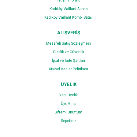
İletişim Formu
Gönder
Kadıköy Vaillant Servis
Kadıköy Vaillant Kombi Satışı
ALIŞVERİŞ
Mesafeli Satış Sözleşmesi
Gizlilik ve Güvenlik
İptal ve İade Şartları
Kişisel Veriler Politikası
ÜYELİK
Yeni Üyelik
Üye Girişi
Şifremi Unuttum
Sepetiniz