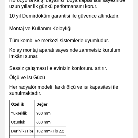
Korozyona karşı dayanıklı boya kaplaması
sayesinde
uzun yıllar ilk günkü performansını korur.
10 yıl Demirdöküm garantisi ile güvence altındadır.
Montaj ve Kullanım Kolaylığı
Tüm kombi ve merkezi sistemlerle uyumludur.
Kolay montaj aparatı sayesinde zahmetsiz kurulum
imkânı sunar.
Sessiz çalışması ile evinizin konforunu artırır.
Ölçü ve Isı Gücü
Her radyatör modeli, farklı ölçü ve ısı kapasitesi ile
sunulmaktadır.
Özellik
Değer
Yükseklik
900 mm
Uzunluk
600 mm
Derinlik (Tip)
102 mm (Tip 22)