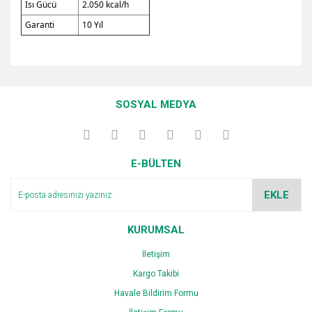
Isı Gücü
2.050 kcal/h
Garanti
10 Yıl
Bu ürünün fiyat bilgisi, resim, ürün açıklamalarında ve diğer
konularda yetersiz gördüğünüz noktaları öneri formunu
Bu ürüne ilk yorumu siz yapın!
kullanarak tarafımıza iletebilirsiniz.
SOSYAL MEDYA
Görüş ve önerileriniz için teşekkür ederiz.
Yorum Yaz
Ürün resmi kalitesiz, bozuk veya görüntülenemiyor.
E-BÜLTEN
Ürün açıklamasında eksik bilgiler bulunuyor.
Ürün bilgilerinde hatalar bulunuyor.
EKLE
Ürün fiyatı diğer sitelerden daha pahalı.
Bu ürüne benzer farklı alternatifler olmalı.
KURUMSAL
İletişim
Kargo Takibi
Havale Bildirim Formu