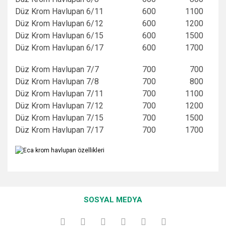
Düz Krom Havlupan 6/11
600
1100
Düz Krom Havlupan 6/12
600
1200
Düz Krom Havlupan 6/15
600
1500
Düz Krom Havlupan 6/17
600
1700
Düz Krom Havlupan 7/7
700
700
Düz Krom Havlupan 7/8
700
800
Düz Krom Havlupan 7/11
700
1100
Düz Krom Havlupan 7/12
700
1200
Düz Krom Havlupan 7/15
700
1500
Düz Krom Havlupan 7/17
700
1700
Bu ürünün fiyat bilgisi, resim, ürün açıklamalarında ve diğer
konularda yetersiz gördüğünüz noktaları öneri formunu
Bu ürüne ilk yorumu siz yapın!
kullanarak tarafımıza iletebilirsiniz.
SOSYAL MEDYA
Görüş ve önerileriniz için teşekkür ederiz.
Yorum Yaz