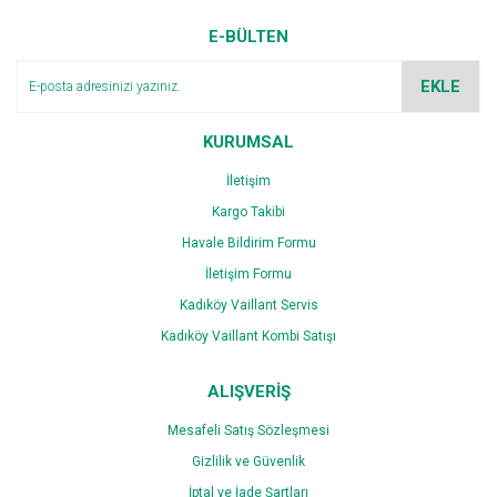
Ürün resmi kalitesiz, bozuk veya görüntülenemiyor.
E-BÜLTEN
Ürün açıklamasında eksik bilgiler bulunuyor.
Ürün bilgilerinde hatalar bulunuyor.
EKLE
Ürün fiyatı diğer sitelerden daha pahalı.
Bu ürüne benzer farklı alternatifler olmalı.
KURUMSAL
İletişim
Kargo Takibi
Havale Bildirim Formu
İletişim Formu
Gönder
Kadıköy Vaillant Servis
Kadıköy Vaillant Kombi Satışı
ALIŞVERİŞ
Mesafeli Satış Sözleşmesi
Gizlilik ve Güvenlik
İptal ve İade Şartları