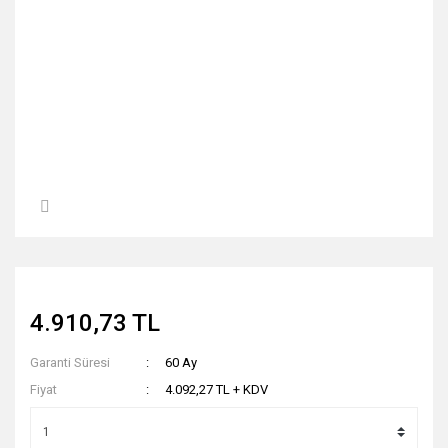
4.910,73 TL
Garanti Süresi
60 Ay
Fiyat
4.092,27 TL + KDV