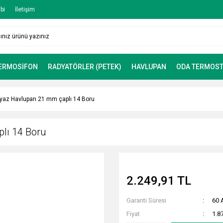
bi
İletişim
TERMOSİFON
RADYATÖRLER (PETEK)
HAVLUPAN
ODA TERMOST
yaz Havlupan 21 mm çaplı 14 Boru
lı 14 Boru
2.249,91 TL
Garanti Süresi
60 
Fiyat
1.8