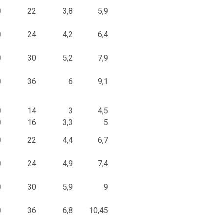
0
22
3,8
5,9
0
24
4,2
6,4
0
30
5,2
7,9
0
36
6
9,1
0
14
3
4,5
0
16
3,3
5
0
22
4,4
6,7
0
24
4,9
7,4
0
30
5,9
9
0
36
6,8
10,45