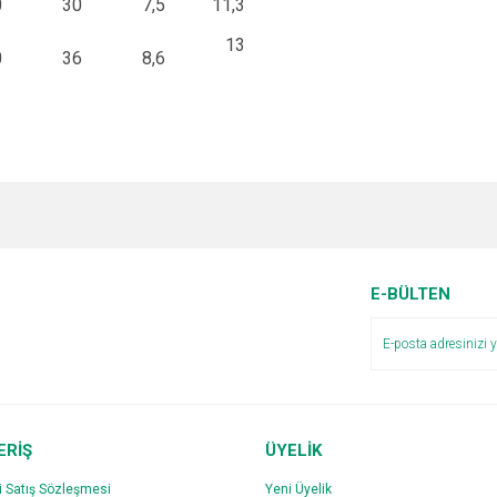
0
30
7,5
11,3
13
0
36
8,6
e diğer konularda yetersiz gördüğünüz noktaları öneri formunu kullanarak tarafımı
Bu ürüne ilk yorumu siz yapın!
r.
Yorum Yaz
E-BÜLTEN
ERİŞ
ÜYELİK
i Satış Sözleşmesi
Yeni Üyelik