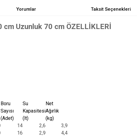
Yorumlar
Taksit Seçenekleri
 cm Uzunluk 70 cm ÖZELLİKLERİ
Boru
Su
Net
Sayısı
Kapasitesi
Ağırlık
(Adet)
(lt)
(kg)
0
14
2,6
3,9
0
16
2,9
4,4