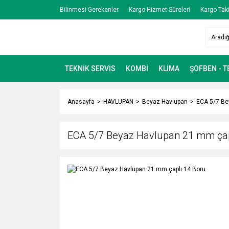
Bilinmesi Gerekenler
Kargo Hizmet Süreleri
Kargo Taki
TEKNİK SERVİS
KOMBİ
KLİMA
ŞOFBEN - 
Anasayfa
HAVLUPAN
Beyaz Havlupan
ECA 5/7 Be
ECA 5/7 Beyaz Havlupan 21 mm çap