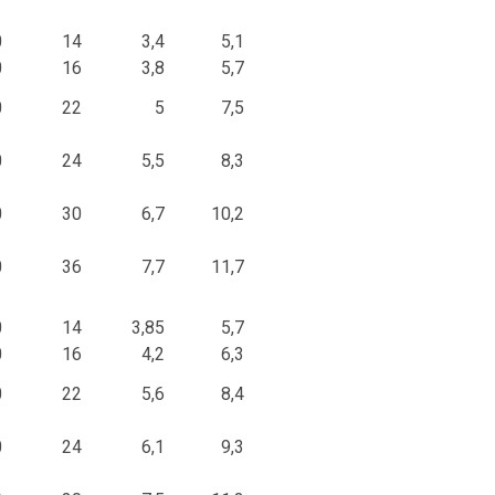
0
14
3,4
5,1
0
16
3,8
5,7
0
22
5
7,5
0
24
5,5
8,3
0
30
6,7
10,2
0
36
7,7
11,7
0
14
3,85
5,7
0
16
4,2
6,3
0
22
5,6
8,4
0
24
6,1
9,3