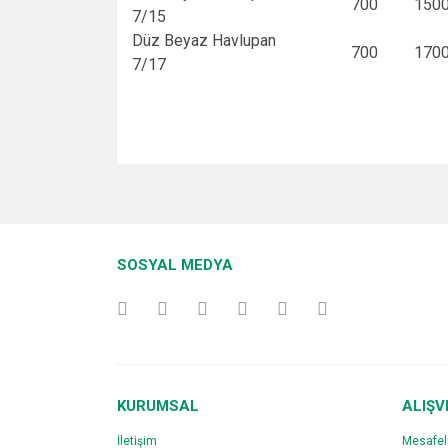
700
150
7/15
Düz Beyaz Havlupan
700
170
7/17
Bu ürünün fiyat bilgisi, resim, ürün açıklamalarında v
Görüş ve önerileriniz için teşekkür ederiz.
Ürün resmi kalitesiz, bozuk veya görüntülenemiyo
SOSYAL MEDYA
Ürün açıklamasında eksik bilgiler bulunuyor.
Ürün bilgilerinde hatalar bulunuyor.
Ürün fiyatı diğer sitelerden daha pahalı.
Bu ürüne benzer farklı alternatifler olmalı.
KURUMSAL
ALIŞV
İletişim
Mesafel