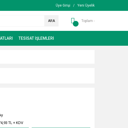
Üye Girişi
/
Yeni Üyelik
ARA
Toplam -
ATLARI
TESİSAT İŞLEMLERİ
Ay
74,93 TL + KDV