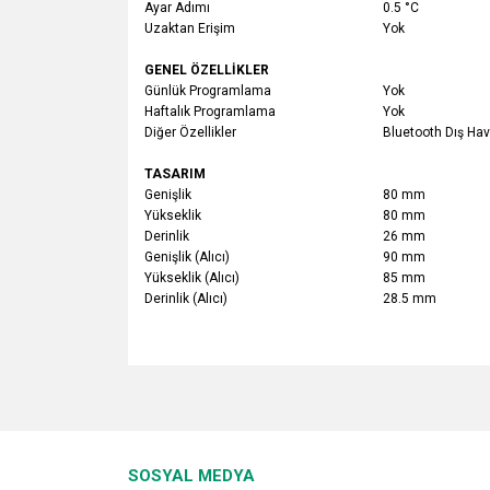
Ayar Adımı
0.5 °C
Uzaktan Erişim
Yok
GENEL ÖZELLİKLER
Günlük Programlama
Yok
Haftalık Programlama
Yok
Diğer Özellikler
Bluetooth Dış Ha
TASARIM
Genişlik
80 mm
Yükseklik
80 mm
Derinlik
26 mm
Genişlik (Alıcı)
90 mm
Yükseklik (Alıcı)
85 mm
Derinlik (Alıcı)
28.5 mm
Bu ürünün fiyat bilgisi, resim, ürün açıklamalarında v
Görüş ve önerileriniz için teşekkür ederiz.
Ürün resmi kalitesiz, bozuk veya görüntülenemiyo
SOSYAL MEDYA
Ürün açıklamasında eksik bilgiler bulunuyor.