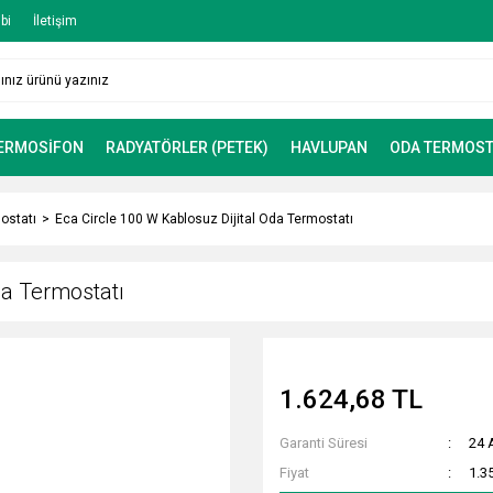
bi
İletişim
TERMOSİFON
RADYATÖRLER (PETEK)
HAVLUPAN
ODA TERMOST
ostatı
Eca Circle 100 W Kablosuz Dijital Oda Termostatı
da Termostatı
1.624,68 TL
Garanti Süresi
24 
Fiyat
1.3