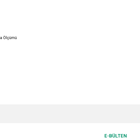
va Ölçümü
e diğer konularda yetersiz gördüğünüz noktaları öneri formunu kullanarak tarafımı
Bu ürüne ilk yorumu siz yapın!
r.
Yorum Yaz
E-BÜLTEN