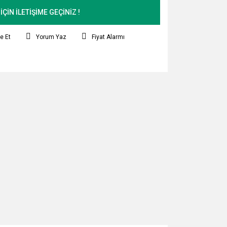
 İÇİN İLETİŞİME GEÇİNİZ !
e Et
Yorum Yaz
Fiyat Alarmı