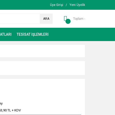
Üye Girişi
/
Yeni Üyelik
ARA
Toplam -
ATLARI
TESİSAT İŞLEMLERİ
Ay
53,90 TL + KDV