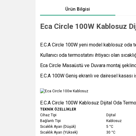
Ürün Bilgisi
Eca Circle 100W Kablosuz Dij
E.C.A Circle 100W yeni model kablosuz oda te
Kullanıcı oda termostatını ihtiyacı olan sıcak
Eca Circle Masaüstü ve Duvara montaj şeklinde
E.C.A 100W Geniş ekranlı ve dairesel kasası işe 
E.C.A Circle 100W Kablosuz Dijital Oda Termos
TEKNİK ÖZELLİKLER
Cihaz Tipi
Dijital
Bağlantı Tipi
Kablosuz
Sıcaklık Ayarı (Düşük)
5 °C
Sıcaklık Ayarı (Yüksek)
30 °C