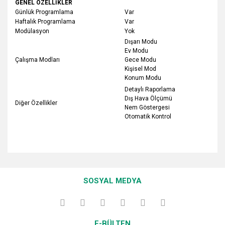
GENEL ÖZELLİKLER
Günlük Programlama
Var
Haftalık Programlama
Var
Modülasyon
Yok
Dışarı Modu
Ev Modu
Çalışma Modları
Gece Modu
Kişisel Mod
Konum Modu
Detaylı Raporlama
Dış Hava Ölçümü
Diğer Özellikler
Nem Göstergesi
Otomatik Kontrol
Bu ürünün fiyat bilgisi, resim, ürün açıklamalarında ve diğer
konularda yetersiz gördüğünüz noktaları öneri formunu
Bu ürüne ilk yorumu siz yapın!
kullanarak tarafımıza iletebilirsiniz.
SOSYAL MEDYA
Görüş ve önerileriniz için teşekkür ederiz.
Yorum Yaz
Ürün resmi kalitesiz, bozuk veya görüntülenemiyor.
E-BÜLTEN
Ürün açıklamasında eksik bilgiler bulunuyor.