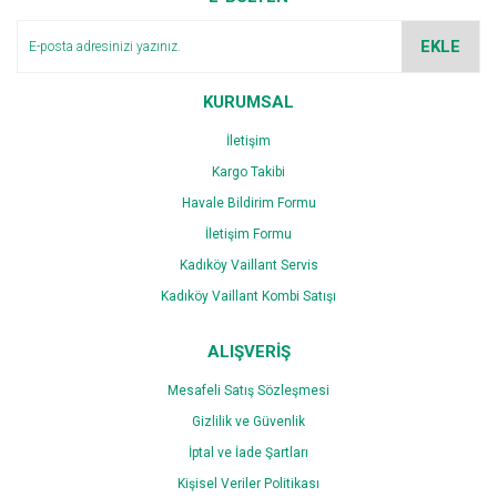
Ürün bilgilerinde hatalar bulunuyor.
EKLE
Ürün fiyatı diğer sitelerden daha pahalı.
Bu ürüne benzer farklı alternatifler olmalı.
KURUMSAL
İletişim
Kargo Takibi
Havale Bildirim Formu
İletişim Formu
Gönder
Kadıköy Vaillant Servis
Kadıköy Vaillant Kombi Satışı
ALIŞVERİŞ
Mesafeli Satış Sözleşmesi
Gizlilik ve Güvenlik
İptal ve İade Şartları
Kişisel Veriler Politikası