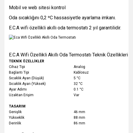
Mobil ve web sitesi kontrol
Oda sıcaklığını 0,2 ºC hassasiyetle ayarlama imkanı.
E.C.A wifi özellikli akıllı oda termostatı 2 yıl garantilidir.
E.C.A Wifi Özellikli Akıllı Oda Termostatı Teknik Özellikleri
TEKNİK ÖZELLİKLER
Cihaz Tipi
Analog
Bağlantı Tipi
Kablosuz
Sıcaklık Ayarı (Düşük)
5 °C
Sıcaklık Ayarı (Yüksek)
32 °C
Ayar Adımı
0.1 °C
Uzaktan Erişim
Var
TASARIM
Genişlik
46 mm
Yükseklik
88 mm
Derinlik
86 mm