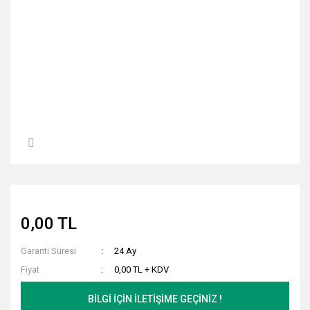
0,00 TL
Garanti Süresi
24 Ay
Fiyat
0,00 TL + KDV
BİLGİ İÇİN İLETİŞİME GEÇİNİZ !