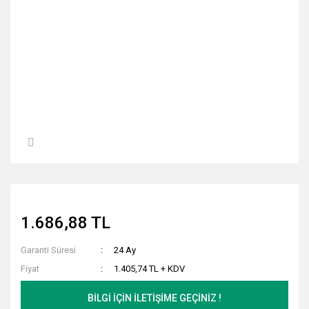
1.686,88 TL
Garanti Süresi
24 Ay
Fiyat
1.405,74 TL + KDV
BİLGİ İÇİN İLETİŞİME GEÇİNİZ !