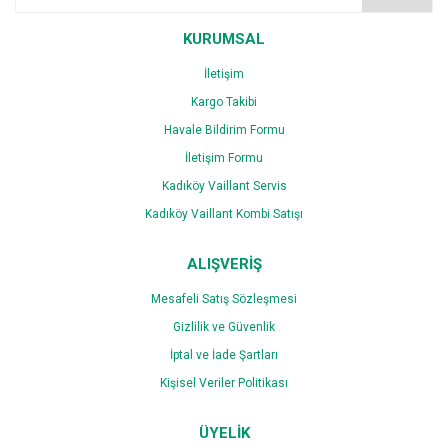
Ürün fiyatı diğer sitelerden daha pahalı.
Bu ürüne benzer farklı alternatifler olmalı.
KURUMSAL
İletişim
Kargo Takibi
Havale Bildirim Formu
İletişim Formu
Gönder
Kadıköy Vaillant Servis
Kadıköy Vaillant Kombi Satışı
ALIŞVERİŞ
Mesafeli Satış Sözleşmesi
Gizlilik ve Güvenlik
İptal ve İade Şartları
Kişisel Veriler Politikası
ÜYELİK