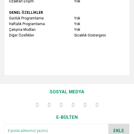
Uzaktan Erişim
Yok
GENEL ÖZELLİKLER
Günlük Programlama
Yok
Haftalık Programlama
Yok
Çalışma Modları
Yok
Diğer Özellikler
Sıcaklık Göstergesi
Bu ürünün fiyat bilgisi, resim, ürün açıklamalarında ve diğer
konularda yetersiz gördüğünüz noktaları öneri formunu
Bu ürüne ilk yorumu siz yapın!
kullanarak tarafımıza iletebilirsiniz.
SOSYAL MEDYA
Görüş ve önerileriniz için teşekkür ederiz.
Yorum Yaz
Ürün resmi kalitesiz, bozuk veya görüntülenemiyor.
E-BÜLTEN
Ürün açıklamasında eksik bilgiler bulunuyor.
Ürün bilgilerinde hatalar bulunuyor.
EKLE