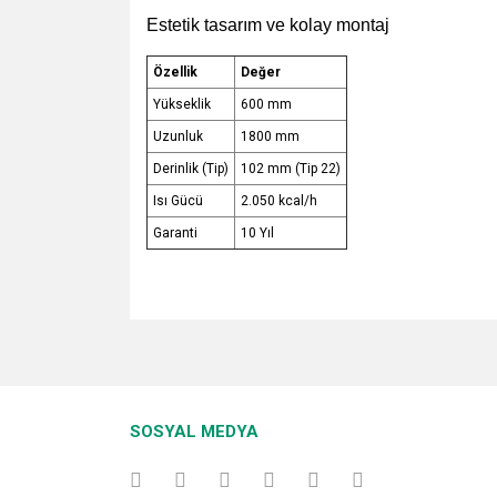
Estetik tasarım ve kolay montaj
Özellik
Değer
Yükseklik
600 mm
Uzunluk
1800 mm
Derinlik (Tip)
102 mm (Tip 22)
Isı Gücü
2.050 kcal/h
Garanti
10 Yıl
Bu ürünün fiyat bilgisi, resim, ürün açıklamalarında v
Görüş ve önerileriniz için teşekkür ederiz.
Ürün resmi kalitesiz, bozuk veya görüntülenemiyo
SOSYAL MEDYA
Ürün açıklamasında eksik bilgiler bulunuyor.
Ürün bilgilerinde hatalar bulunuyor.