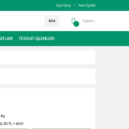
Üye Girişi
/
Yeni Üyelik
ARA
Toplam -
ATLARI
TESİSAT İŞLEMLERİ
)
 Ay
42,50 TL + KDV