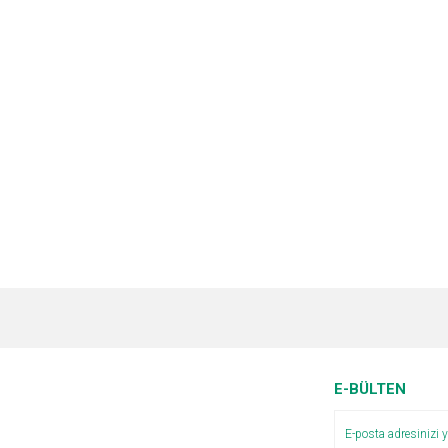
e diğer konularda yetersiz gördüğünüz noktaları öneri formunu kullanarak tarafımı
Bu ürüne ilk yorumu siz yapın!
r.
Yorum Yaz
E-BÜLTEN