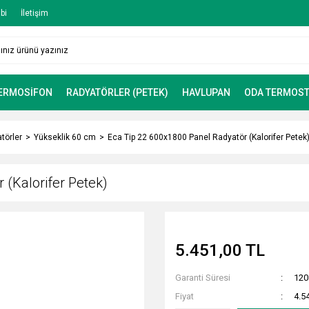
bi
İletişim
TERMOSİFON
RADYATÖRLER (PETEK)
HAVLUPAN
ODA TERMOST
törler
Yükseklik 60 cm
Eca Tip 22 600x1800 Panel Radyatör (Kalorifer Petek
 (Kalorifer Petek)
5.451,00 TL
Garanti Süresi
120
Fiyat
4.5