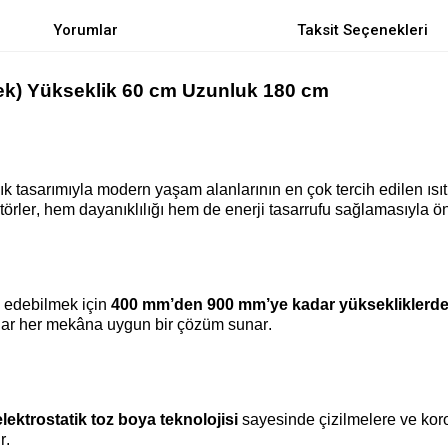
Yorumlar
Taksit Seçenekleri
tek) Yükseklik 60 cm Uzunluk 180 cm
ık tasarımıyla modern yaşam alanlarının en çok tercih edilen ısıt
örler,
hem dayanıklılığı hem de enerji tasarrufu sağlamasıyla ön
ap edebilmek için
400 mm’den 900 mm’ye kadar yüksekliklerd
dar her mekâna uygun bir çözüm sunar.
elektrostatik toz boya teknolojisi
sayesinde çizilmelere ve koro
r.