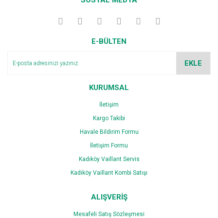
Görüş ve önerileriniz için teşekkür ederiz.
Yorum Yaz
Ürün resmi kalitesiz, bozuk veya görüntülenemiyor.
E-BÜLTEN
Ürün açıklamasında eksik bilgiler bulunuyor.
Ürün bilgilerinde hatalar bulunuyor.
EKLE
Ürün fiyatı diğer sitelerden daha pahalı.
Bu ürüne benzer farklı alternatifler olmalı.
KURUMSAL
İletişim
Kargo Takibi
Havale Bildirim Formu
İletişim Formu
Gönder
Kadıköy Vaillant Servis
Kadıköy Vaillant Kombi Satışı
ALIŞVERİŞ
Mesafeli Satış Sözleşmesi