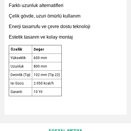
Farklı uzunluk alternatifleri
Çelik gövde, uzun ömürlü kullanım
Enerji tasarrufu ve çevre dostu teknoloji
Estetik tasarım ve kolay montaj
Özellik
Değer
Yükseklik
600 mm
Uzunluk
800 mm
Derinlik (Tip)
102 mm (Tip 22)
Isı Gücü
2.050 kcal/h
Garanti
10 Yıl
Bu ürünün fiyat bilgisi, resim, ürün açıklamalarında ve diğer
konularda yetersiz gördüğünüz noktaları öneri formunu
Bu ürüne ilk yorumu siz yapın!
kullanarak tarafımıza iletebilirsiniz.
SOSYAL MEDYA