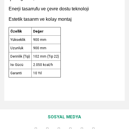
Enerji tasarrufu ve çevre dostu teknoloji
Estetik tasarım ve kolay montaj
Özellik
Değer
Yükseklik
900 mm
Uzunluk
900 mm
Derinlik (Tip)
102 mm (Tip 22)
Isı Gücü
2.050 kcal/h
Garanti
10 Yıl
Bu ürünün fiyat bilgisi, resim, ürün açıklamalarında ve diğer
konularda yetersiz gördüğünüz noktaları öneri formunu
Bu ürüne ilk yorumu siz yapın!
kullanarak tarafımıza iletebilirsiniz.
SOSYAL MEDYA
Görüş ve önerileriniz için teşekkür ederiz.