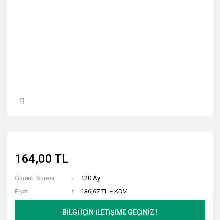
164,00 TL
Garanti Süresi
120 Ay
Fiyat
136,67 TL + KDV
BİLGİ İÇİN İLETİŞİME GEÇİNİZ !