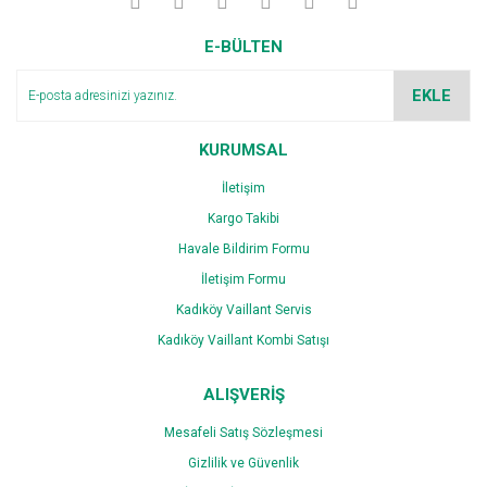
Yorum Yaz
Ürün resmi kalitesiz, bozuk veya görüntülenemiyor.
E-BÜLTEN
Ürün açıklamasında eksik bilgiler bulunuyor.
Ürün bilgilerinde hatalar bulunuyor.
EKLE
Ürün fiyatı diğer sitelerden daha pahalı.
Bu ürüne benzer farklı alternatifler olmalı.
KURUMSAL
İletişim
Kargo Takibi
Havale Bildirim Formu
İletişim Formu
Gönder
Kadıköy Vaillant Servis
Kadıköy Vaillant Kombi Satışı
ALIŞVERİŞ
Mesafeli Satış Sözleşmesi
Gizlilik ve Güvenlik