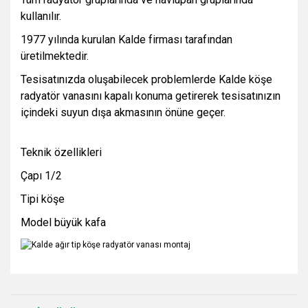
kullanılır.
1977 yılında kurulan Kalde firması tarafından
üretilmektedir.
Tesisatınızda oluşabilecek problemlerde Kalde köşe
radyatör vanasını kapalı konuma getirerek tesisatınızın
içindeki suyun dışa akmasının önüne geçer.
Teknik özellikleri
Çapı 1/2
Tipi köşe
Model büyük kafa
Bu ürünün fiyat bilgisi, resim, ürün açıklamalarında ve diğer
konularda yetersiz gördüğünüz noktaları öneri formunu
Bu ürüne ilk yorumu siz yapın!
kullanarak tarafımıza iletebilirsiniz.