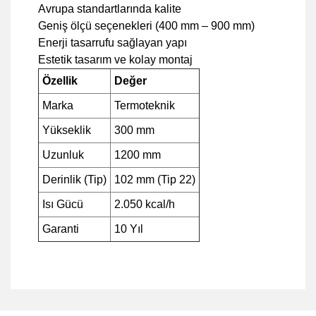
Avrupa standartlarında kalite
Geniş ölçü seçenekleri (400 mm – 900 mm)
Enerji tasarrufu sağlayan yapı
Estetik tasarım ve kolay montaj
Özellik
Değer
Marka
Termoteknik
Yükseklik
300 mm
Uzunluk
1200 mm
Derinlik (Tip)
102 mm (Tip 22)
Isı Gücü
2.050 kcal/h
Garanti
10 Yıl
Bu ürünün fiyat bilgisi, resim, ürün açıklamalarında ve diğer
konularda yetersiz gördüğünüz noktaları öneri formunu