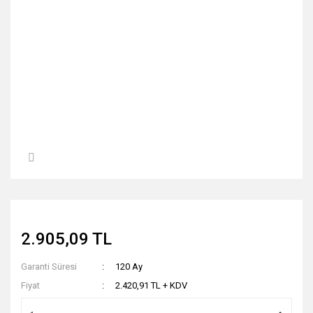
2.905,09 TL
Garanti Süresi
120 Ay
Fiyat
2.420,91 TL + KDV