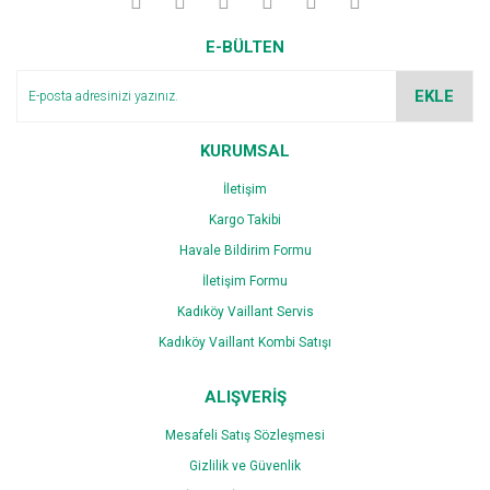
Yorum Yaz
Ürün resmi kalitesiz, bozuk veya görüntülenemiyor.
E-BÜLTEN
Ürün açıklamasında eksik bilgiler bulunuyor.
Ürün bilgilerinde hatalar bulunuyor.
EKLE
Ürün fiyatı diğer sitelerden daha pahalı.
Bu ürüne benzer farklı alternatifler olmalı.
KURUMSAL
İletişim
Kargo Takibi
Havale Bildirim Formu
İletişim Formu
Gönder
Kadıköy Vaillant Servis
Kadıköy Vaillant Kombi Satışı
ALIŞVERİŞ
Mesafeli Satış Sözleşmesi
Gizlilik ve Güvenlik