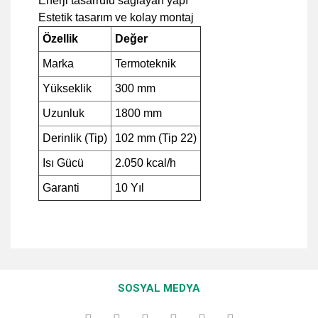
Enerji tasarrufu sağlayan yapı
Estetik tasarım ve kolay montaj
Özellik
Değer
Marka
Termoteknik
Yükseklik
300 mm
Uzunluk
1800 mm
Derinlik (Tip)
102 mm (Tip 22)
Isı Gücü
2.050 kcal/h
Garanti
10 Yıl
Bu ürünün fiyat bilgisi, resim, ürün açıklamalarında ve diğer
konularda yetersiz gördüğünüz noktaları öneri formunu
Bu ürüne ilk yorumu siz yapın!
kullanarak tarafımıza iletebilirsiniz.
SOSYAL MEDYA
Görüş ve önerileriniz için teşekkür ederiz.