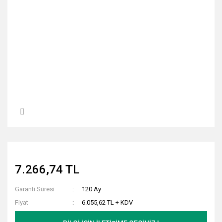
7.266,74 TL
Garanti Süresi
120 Ay
Fiyat
6.055,62 TL + KDV