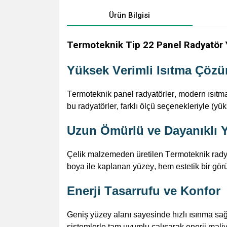
Ürün Bilgisi
Termoteknik Tip 22 Panel Radyatör 
Yüksek Verimli Isıtma Çöz
Termoteknik
panel radyatörler, modern ısıtma 
bu radyatörler, farklı ölçü seçenekleriyle (yü
Uzun Ömürlü ve Dayanıklı 
Çelik malzemeden üretilen
Termoteknik
rady
boya ile kaplanan
yüzey,
hem estetik bir gör
Enerji Tasarrufu ve Konfor
Geniş yüzey alanı sayesinde hızlı ısınma s
sistemlerle tam uyumlu çalışarak enerji maliy