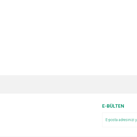
e diğer konularda yetersiz gördüğünüz noktaları öneri formunu kullanarak tarafımı
Bu ürüne ilk yorumu siz yapın!
r.
Yorum Yaz
E-BÜLTEN