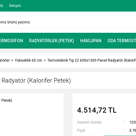
bi
İletişim
TERMOSİFON
RADYATÖRLER (PETEK)
HAVLUPAN
ODA TERMOST
törler
Yükseklik 60 cm
Termoteknik Tip 22 600x1300 Panel Radyatör (Kalorif
Radyatör (Kalorifer Petek)
4.514,72 TL
Garanti Süresi
120
Fiyat
3.7