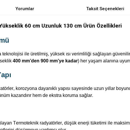
Yorumlar
Taksit Seçenekleri
Yükseklik 60 cm Uzunluk 130 cm Ürün Özellikleri
ümü
teknolojisi ile üretilmiş, yüksek ısı verimliliği sağlayan güvenil
kseklik
400 mm’den 900 mm’ye kadar
) her yaşam alanına uyum
Yapı
atörler, korozyona dayanıklı yapısı sayesinde uzun yıllar boyunca
ünüm kazandırır hem de ekstra koruma sağlar.
ağlayan
Termoteknik
radyatörler, düşük enerji tüketimi ile maksi
etlerini düşürmeye yardımcı olur.