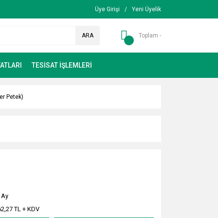
Üye Girişi
/
Yeni Üyelik
ARA
Toplam -
ATLARI
TESİSAT İŞLEMLERİ
er Petek)
 Ay
62,27 TL + KDV