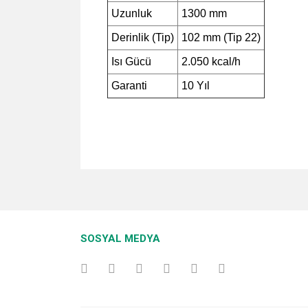
Uzunluk
1300 mm
Derinlik (Tip)
102 mm (Tip 22)
Isı Gücü
2.050 kcal/h
Garanti
10 Yıl
Bu ürünün fiyat bilgisi, resim, ürün açıklamalarında v
Görüş ve önerileriniz için teşekkür ederiz.
Ürün resmi kalitesiz, bozuk veya görüntülenemiyo
SOSYAL MEDYA
Ürün açıklamasında eksik bilgiler bulunuyor.
Ürün bilgilerinde hatalar bulunuyor.
Ürün fiyatı diğer sitelerden daha pahalı.
Bu ürüne benzer farklı alternatifler olmalı.