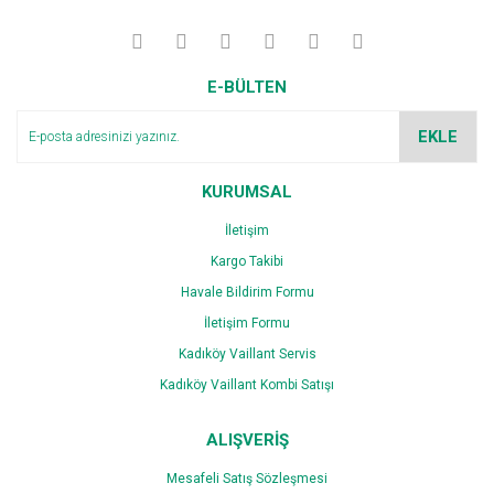
Görüş ve önerileriniz için teşekkür ederiz.
Yorum Yaz
Ürün resmi kalitesiz, bozuk veya görüntülenemiyor.
E-BÜLTEN
Ürün açıklamasında eksik bilgiler bulunuyor.
Ürün bilgilerinde hatalar bulunuyor.
EKLE
Ürün fiyatı diğer sitelerden daha pahalı.
Bu ürüne benzer farklı alternatifler olmalı.
KURUMSAL
İletişim
Kargo Takibi
Havale Bildirim Formu
İletişim Formu
Gönder
Kadıköy Vaillant Servis
Kadıköy Vaillant Kombi Satışı
ALIŞVERİŞ
Mesafeli Satış Sözleşmesi