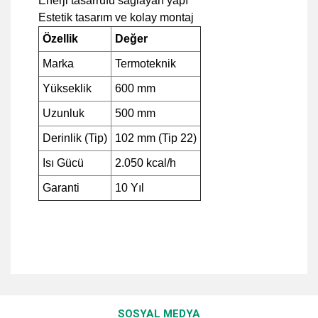
Enerji tasarrufu sağlayan yapı
Estetik tasarım ve kolay montaj
Özellik
Değer
Marka
Termoteknik
Yükseklik
600 mm
Uzunluk
500 mm
Derinlik (Tip)
102 mm (Tip 22)
Isı Gücü
2.050 kcal/h
Garanti
10 Yıl
Bu ürünün fiyat bilgisi, resim, ürün açıklamalarında ve diğer
konularda yetersiz gördüğünüz noktaları öneri formunu
Bu ürüne ilk yorumu siz yapın!
kullanarak tarafımıza iletebilirsiniz.
SOSYAL MEDYA