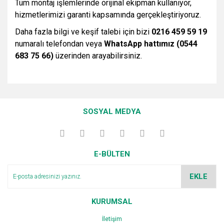
Tüm montaj işlemlerinde orijinal ekipman kullanıyor,
hizmetlerimizi garanti kapsamında gerçekleştiriyoruz.
Daha fazla bilgi ve keşif talebi için bizi
0216 459 59 19
numaralı telefondan veya
WhatsApp hattımız (0544
683 75 66)
üzerinden arayabilirsiniz.
Bu ürünün fiyat bilgisi, resim, ürün açıklamalarında ve diğer
konularda yetersiz gördüğünüz noktaları öneri formunu
Bu ürüne ilk yorumu siz yapın!
kullanarak tarafımıza iletebilirsiniz.
SOSYAL MEDYA
Görüş ve önerileriniz için teşekkür ederiz.
Yorum Yaz
Ürün resmi kalitesiz, bozuk veya görüntülenemiyor.
E-BÜLTEN
Ürün açıklamasında eksik bilgiler bulunuyor.
Ürün bilgilerinde hatalar bulunuyor.
EKLE
Ürün fiyatı diğer sitelerden daha pahalı.
Bu ürüne benzer farklı alternatifler olmalı.
KURUMSAL
İletişim