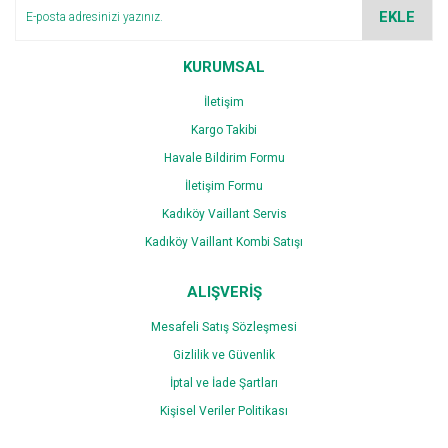
Ürün bilgilerinde hatalar bulunuyor.
EKLE
Ürün fiyatı diğer sitelerden daha pahalı.
Bu ürüne benzer farklı alternatifler olmalı.
KURUMSAL
İletişim
Kargo Takibi
Havale Bildirim Formu
İletişim Formu
Gönder
Kadıköy Vaillant Servis
Kadıköy Vaillant Kombi Satışı
ALIŞVERİŞ
Mesafeli Satış Sözleşmesi
Gizlilik ve Güvenlik
İptal ve İade Şartları
Kişisel Veriler Politikası