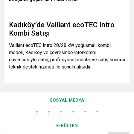
Kadıköy’de Vaillant ecoTEC Intro
Kombi Satışı
Vaillant ecoTEC Intro 28/28 kW yoğuşmalı kombi
modeli, Kadıköy ve çevresinde İnterkombi
güvencesiyle satış, profesyonel montaj ve satış sonrası
teknik destek hizmeti ile sunulmaktadır.
Bu ürünün fiyat bilgisi, resim, ürün açıklamalarında ve diğer
konularda yetersiz gördüğünüz noktaları öneri formunu
Bu ürüne ilk yorumu siz yapın!
kullanarak tarafımıza iletebilirsiniz.
SOSYAL MEDYA
Görüş ve önerileriniz için teşekkür ederiz.
Yorum Yaz
Ürün resmi kalitesiz, bozuk veya görüntülenemiyor.
E-BÜLTEN
Ürün açıklamasında eksik bilgiler bulunuyor.