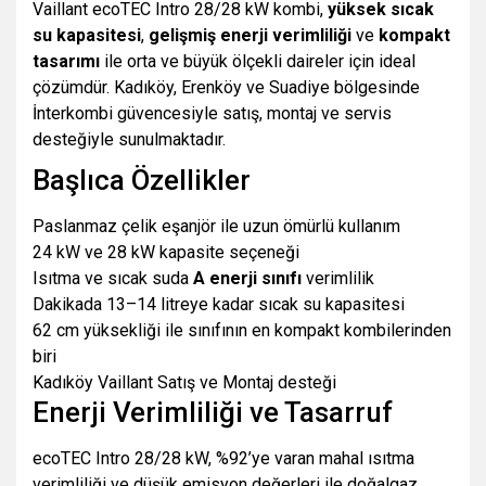
Vaillant ecoTEC Intro 28/28 kW kombi,
yüksek sıcak
su kapasitesi
,
gelişmiş enerji verimliliği
ve
kompakt
tasarımı
ile orta ve büyük ölçekli daireler için ideal
çözümdür. Kadıköy, Erenköy ve Suadiye bölgesinde
İnterkombi güvencesiyle satış, montaj ve servis
desteğiyle sunulmaktadır.
Başlıca Özellikler
Paslanmaz çelik eşanjör ile uzun ömürlü kullanım
24 kW ve 28 kW kapasite seçeneği
Isıtma ve sıcak suda
A enerji sınıfı
verimlilik
Dakikada 13–14 litreye kadar sıcak su kapasitesi
62 cm yüksekliği ile sınıfının en kompakt kombilerinden
biri
Kadıköy Vaillant Satış ve Montaj desteği
Enerji Verimliliği ve Tasarruf
ecoTEC Intro 28/28 kW, %92’ye varan mahal ısıtma
verimliliği ve düşük emisyon değerleri ile doğalgaz