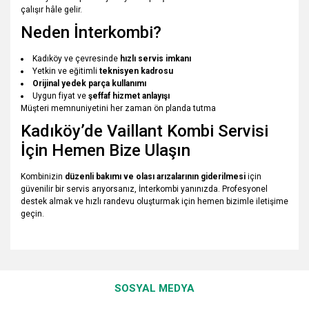
çalışır hâle gelir.
Neden İnterkombi?
Kadıköy ve çevresinde
hızlı servis imkanı
Yetkin ve eğitimli
teknisyen kadrosu
Orijinal yedek parça kullanımı
Uygun fiyat ve
şeffaf hizmet anlayışı
Müşteri memnuniyetini her zaman ön planda tutma
Kadıköy’de Vaillant Kombi Servisi
İçin Hemen Bize Ulaşın
Kombinizin
düzenli bakımı ve olası arızalarının giderilmesi
için
güvenilir bir servis arıyorsanız, İnterkombi yanınızda. Profesyonel
destek almak ve hızlı randevu oluşturmak için hemen bizimle iletişime
geçin.
Bu ürünün fiyat bilgisi, resim, ürün açıklamalarında ve diğer
konularda yetersiz gördüğünüz noktaları öneri formunu
Bu ürüne ilk yorumu siz yapın!
kullanarak tarafımıza iletebilirsiniz.
SOSYAL MEDYA
Görüş ve önerileriniz için teşekkür ederiz.