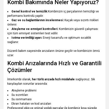
Kombi Bakımında Neler Yapıyoruz?
Genel kontrol ve temizlik:
Kombinizin iç parçalarının temizliği ve
performans kontrolü yapılır.
Gaz ve su bağlantılarının incelenmesi:
Kaçak veya sızıntı riskleri
önlenir.
Ateşleme ve emniyet kontrolleri:
Kombinizin güvenli çalışması
için tüm emniyet sistemleri test edilir.
Isıtma verimliliği ayarı:
Enerji tasarrufu ve optimum sıcaklık
sağlanır.
Düzenli bakım sayesinde arızaların önüne geçilir ve kombinizin ömrü
uzar.
Kombi Arızalarında Hızlı ve Garantili
Çözümler
İnterkombi olarak,
her türlü arızada hızlı müdahale
sağlıyoruz. Sık
karşılaşılan sorunlar arasında:
Ateşleme problemi
Su sızıntıları
Su ısınmaması
Ekran hataları ve kod arızaları
Profesyonel ekip ve orijinal yedek parçalar ile kombiniz kısa sürede