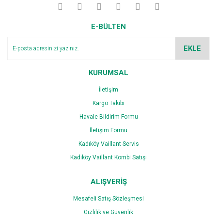
Yorum Yaz
Ürün resmi kalitesiz, bozuk veya görüntülenemiyor.
E-BÜLTEN
Ürün açıklamasında eksik bilgiler bulunuyor.
Ürün bilgilerinde hatalar bulunuyor.
EKLE
Ürün fiyatı diğer sitelerden daha pahalı.
Bu ürüne benzer farklı alternatifler olmalı.
KURUMSAL
İletişim
Kargo Takibi
Havale Bildirim Formu
İletişim Formu
Gönder
Kadıköy Vaillant Servis
Kadıköy Vaillant Kombi Satışı
ALIŞVERİŞ
Mesafeli Satış Sözleşmesi
Gizlilik ve Güvenlik