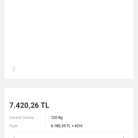
7.420,26 TL
Garanti Süresi
120 Ay
Fiyat
6.183,55 TL + KDV