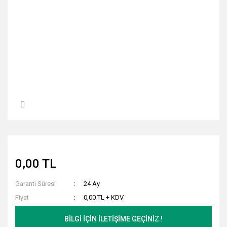
0,00 TL
Garanti Süresi
24 Ay
Fiyat
0,00 TL + KDV
BİLGİ İÇİN İLETİŞİME GEÇİNİZ !