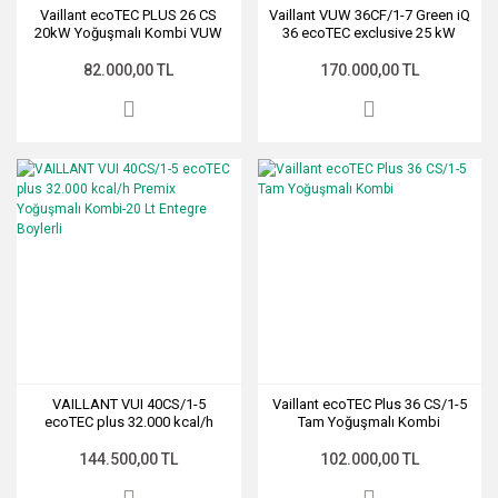
Vaillant ecoTEC PLUS 26 CS
Vaillant VUW 36CF/1-7 Green iQ
20kW Yoğuşmalı Kombi VUW
36 ecoTEC exclusive 25 kW
26CS/1-5
Yoğuşmalı Kombi
82.000,00 TL
170.000,00 TL
VAILLANT VUI 40CS/1-5
Vaillant ecoTEC Plus 36 CS/1-5
ecoTEC plus 32.000 kcal/h
Tam Yoğuşmalı Kombi
Premix Yoğuşmalı Kombi-20 Lt
Entegre Boylerli
144.500,00 TL
102.000,00 TL