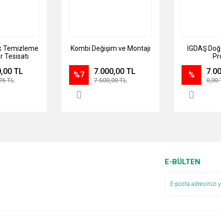
k Temizleme
Kombi Değişim ve Montajı
İGDAŞ Doğ
r Tesisatı
Pr
Hizmeti
0,00 TL
7.000,00 TL
7.0
%7
%
76 TL
7.500,00 TL
0,00 
E-BÜLTEN