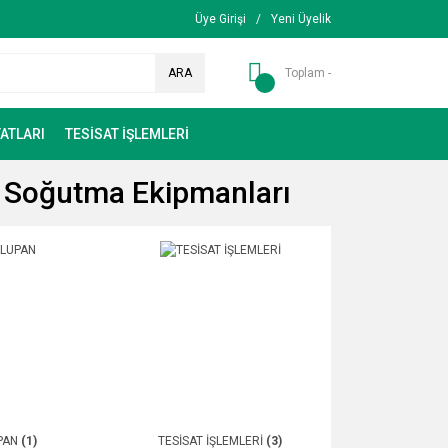
Üye Girişi
/
Yeni Üyelik
ARA
Toplam -
ATLARI
TESİSAT İŞLEMLERİ
ve Soğutma Ekipmanları
PAN
(1)
TESİSAT İŞLEMLERİ
(3)