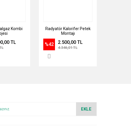
algaz Kombi
Radyatör Kalorifer Petek
ojesi
Montajı
00,00 TL
2.500,00 TL
%42
TL
4.346,01 TL
EKLE