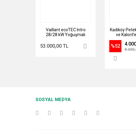
Vaillant ecoTEC Intro
Kadıköy Pete
28/28 kW Yoğuşmalı
ve Kalorife
Kombi
Yıkama 
4.00
53.000,00 TL
%52
8.330,
SOSYAL MEDYA